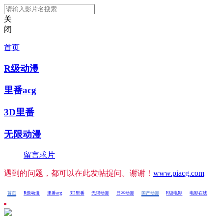
关
闭
首页
R级动漫
里番acg
3D里番
无限动漫
留言求片
遇到的问题，都可以在此发帖提问。谢谢！
www.piacg.com
首页
R级动漫
里番acg
3D里番
无限动漫
日本动漫
国产动漫
R级电影
电影在线