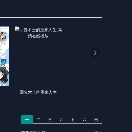

回复术士的重来人生
一
二
三
四
五
六
日