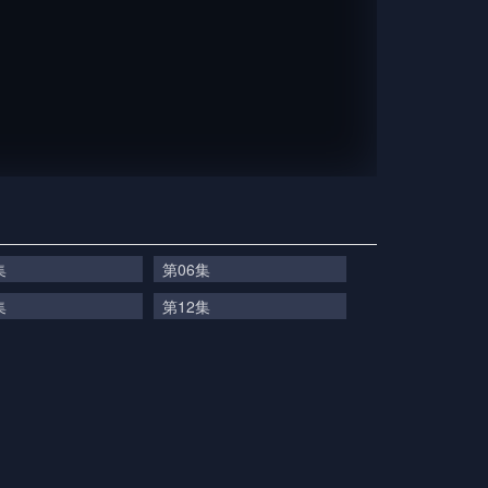
集
第06集
集
第12集