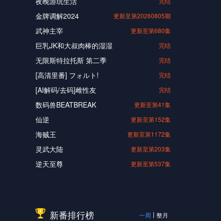
夜晚游玩生活
完结
金牌调解2024
更新至第20260805期
武神主宰
更新至第680集
巨乳JK和大叔肉棒的湿湿
完结
无限斯特拉托斯 第二季
完结
[高清里番] フォルト!
完结
[AI解码/去码]雌性友
完结
数码兽BEATBREAK
更新至第41集
仙逆
更新至第152集
海贼王
更新至第1172集
灵武大陆
更新至第203集
逆天至尊
更新至第537集
新番排行榜
一周
整月