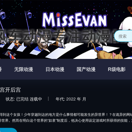
风车动漫专注动漫的
番
无限动漫
日本动漫
国产动漫
R级电影
宫开后宫
状态:
已完结
连载中
年代:
2022
年
月
这个女孩！少年穿越到达的地方是什么事情都可能发生的异世界！？在诡异的网站
异世界。然而在明白这个世界的“奴隶”制度后，他决心使用设定游戏时所获得的技能