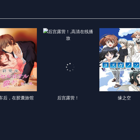
车后，在胶囊旅馆
后宫露营！
缘之空