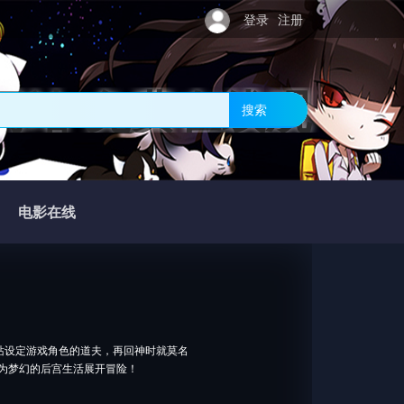
登录
注册
网站-免费在线观
搜索
电影在线
设定游戏角色的道夫，再回神时就莫名
，为梦幻的后宫生活展开冒险！