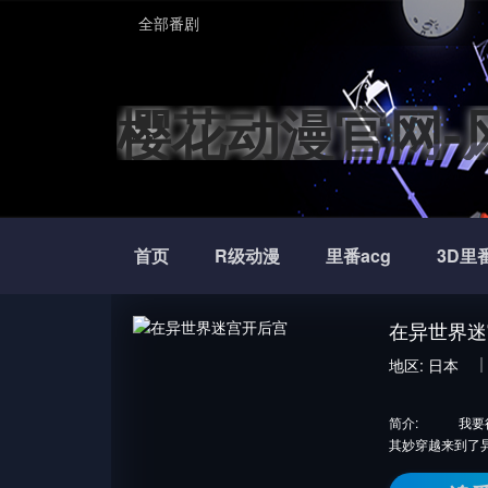
全部番剧
樱花动漫官网-
看动漫
首页
R级动漫
里番acg
3D里
在异世界迷
地区:
日本
简介:
我要得到
其妙穿越来到了