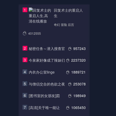
1
回复术士的重启人
生
奇幻 冒险 后宫
4012555
2
秘密任务～潜入搜查官
957243
3
今泉家好像成了辣妹们
2237320
4
内衣办公室linge
1889721
5
与僧侣交合的色欲之夜
253078
6
[图书室的女朋友]図
198949
7
[高清]关于唯一能让
1065450