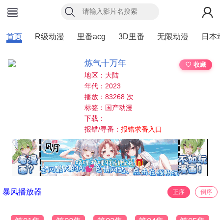
首页
R级动漫
里番acg
3D里番
无限动漫
日本
炼气十万年
♡ 收藏
地区：大陆
年代：2023
播放：83268 次
标签：国产动漫
下载：
报错/寻番：
报错求番入口
暴风播放器
正序
倒序