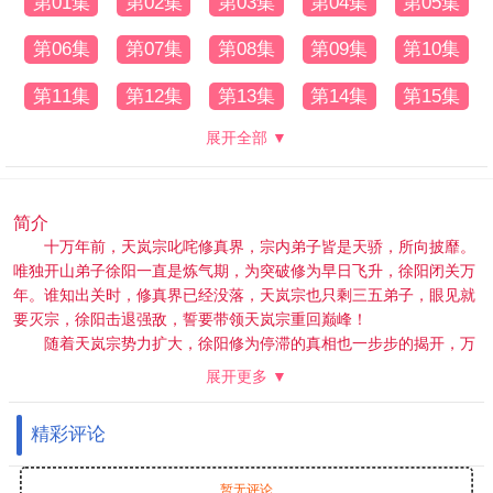
第01集
第02集
第03集
第04集
第05集
第06集
第07集
第08集
第09集
第10集
第11集
第12集
第13集
第14集
第15集
展开全部 ▼
简介
十万年前，天岚宗叱咤修真界，宗内弟子皆是天骄，所向披靡。
唯独开山弟子徐阳一直是炼气期，为突破修为早日飞升，徐阳闭关万
年。谁知出关时，修真界已经没落，天岚宗也只剩三五弟子，眼见就
要灭宗，徐阳击退强敌，誓要带领天岚宗重回巅峰！
随着天岚宗势力扩大，徐阳修为停滞的真相也一步步的揭开，万
年间，一个贯穿人、魔、仙三界的隐秘也展现在众人面前！究竟是一
展开更多 ▼
念成神，还是一念成魔？世界的生死就在徐阳的股掌之间！
精彩评论
暂无评论